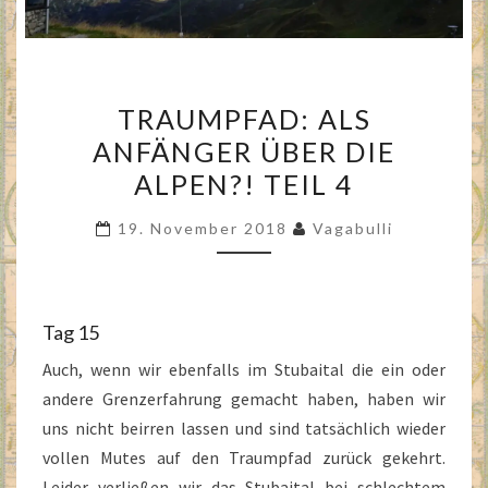
TRAUMPFAD:
TRAUMPFAD: ALS
ALS
ANFÄNGER ÜBER DIE
ANFÄNGER
ALPEN?! TEIL 4
ÜBER
DIE
19. November 2018
Vagabulli
ALPEN?!
TEIL
4
Tag 15
Auch, wenn wir ebenfalls im Stubaital die ein oder
andere Grenzerfahrung gemacht haben, haben wir
uns nicht beirren lassen und sind tatsächlich wieder
vollen Mutes auf den Traumpfad zurück gekehrt.
Leider verließen wir das Stubaital bei schlechtem