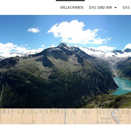
WILLKOMMEN
DAS SIND WIR
DAS
VAGA
Mit Dem
Bulli Um
Die Welt:
Ein Jahr
Auf
Weltreise