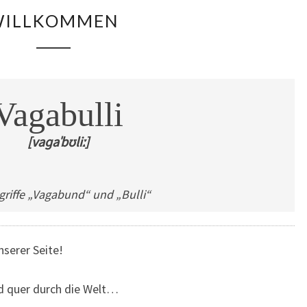
WILLKOMMEN
WILLKOMMEN
Vagabulli
[vaɡaˈbʊliː]
riffe „Vagabund“ und „Bulli“
nserer Seite!
nd quer durch die Welt…