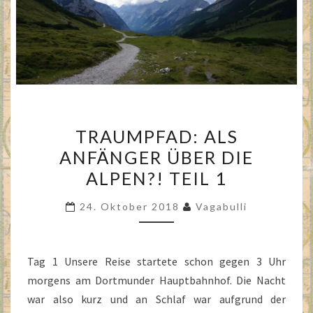
TRAUMPFAD:
TRAUMPFAD: ALS
ALS
ANFÄNGER ÜBER DIE
ANFÄNGER
ALPEN?! TEIL 1
ÜBER
DIE
24. Oktober 2018
Vagabulli
ALPEN?!
TEIL
1
Tag 1 Unsere Reise startete schon gegen 3 Uhr
morgens am Dortmunder Hauptbahnhof. Die Nacht
war also kurz und an Schlaf war aufgrund der