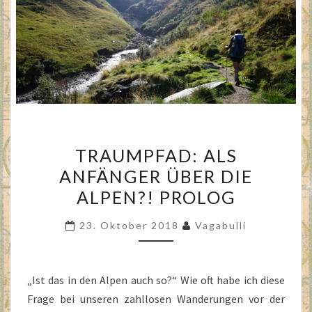
TRAUMPFAD:
TRAUMPFAD: ALS
ALS
ANFÄNGER ÜBER DIE
ANFÄNGER
ALPEN?! PROLOG
ÜBER
DIE
23. Oktober 2018
Vagabulli
ALPEN?!
PROLOG
„Ist das in den Alpen auch so?“ Wie oft habe ich diese
Frage bei unseren zahllosen Wanderungen vor der