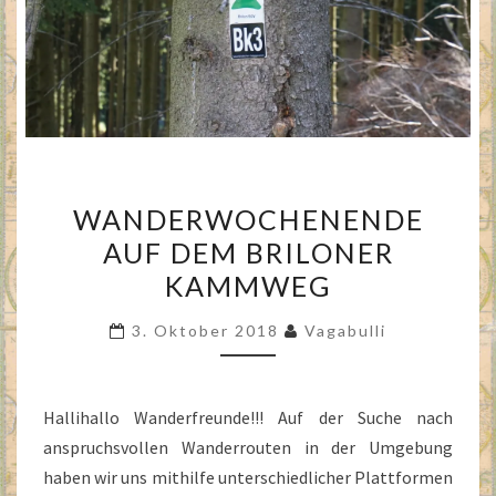
WANDERWOCHENENDE
WANDERWOCHENENDE
AUF
AUF DEM BRILONER
DEM
KAMMWEG
BRILONER
KAMMWEG
3. Oktober 2018
Vagabulli
Hallihallo Wanderfreunde!!! Auf der Suche nach
anspruchsvollen Wanderrouten in der Umgebung
haben wir uns mithilfe unterschiedlicher Plattformen