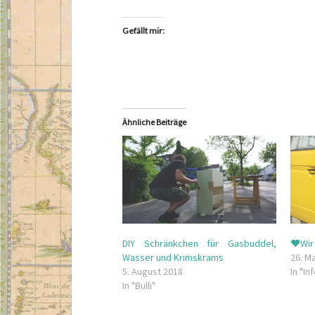
Gefällt mir:
Ähnliche Beiträge
DIY Schränkchen für Gasbuddel,
♥Wir 
Wasser und Krimskrams
26. M
5. August 2018
In "In
In "Bulli"