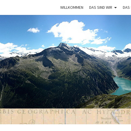
WILLKOMMEN
DAS SIND WIR
DAS
VAGA
Mit Dem
Bulli Um
Die Welt:
Ein Jahr
Auf
Weltreise