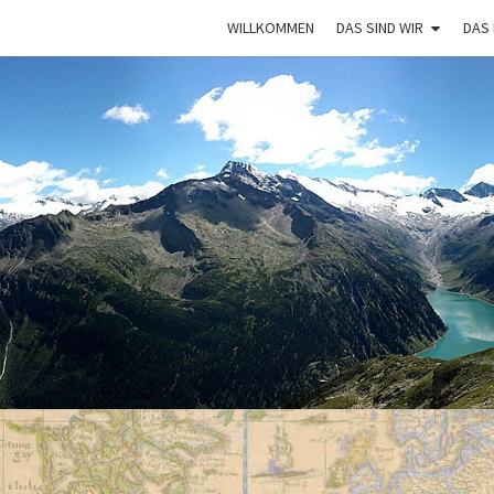
WILLKOMMEN
DAS SIND WIR
DAS
VAGA
Mit Dem
Bulli Um
Die Welt:
Ein Jahr
Auf
Weltreise