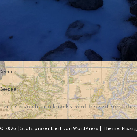
 Deedee
 Deedee
are Als Auch Trackbacks Sind Derzeit Geschlos
© 2026
|
Stolz präsentiert von
WordPress
|
Theme:
Nisar