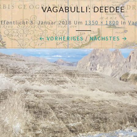
VAGABULLI: DEEDEE
ffentlicht
8. Januar 2018
Um
1350 × 1800
In
Va
← VORHERIGES
/
NÄCHSTES →