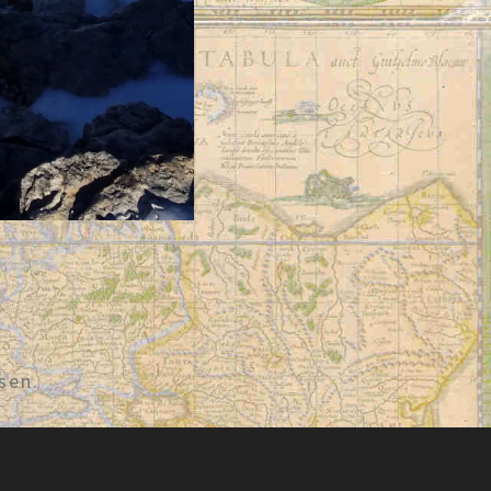
sen.
g