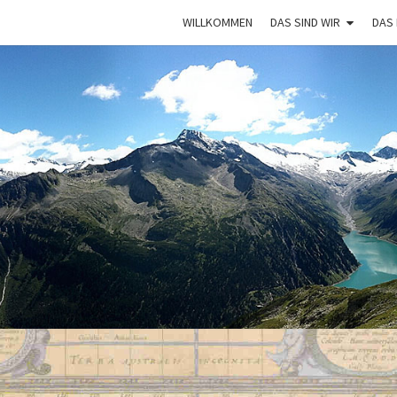
WILLKOMMEN
DAS SIND WIR
DAS
VAGA
Mit Dem
Bulli Um
Die Welt:
Ein Jahr
Auf
Weltreise