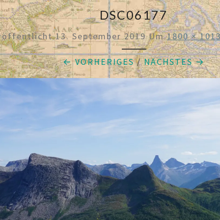
DSC06177
röffentlicht
13. September 2019
Um
1800 × 101
← VORHERIGES
/
NÄCHSTES →