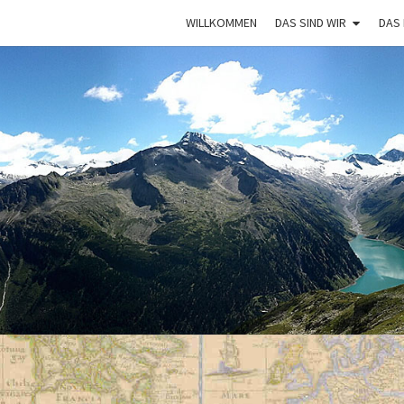
WILLKOMMEN
DAS SIND WIR
DAS
VAGA
Mit Dem
Bulli Um
Die Welt:
Ein Jahr
Auf
Weltreise