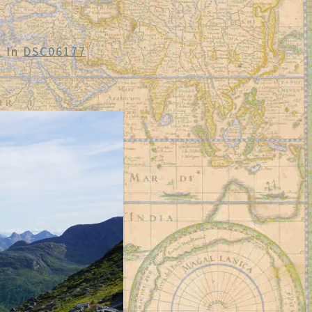
3
In
DSC06177