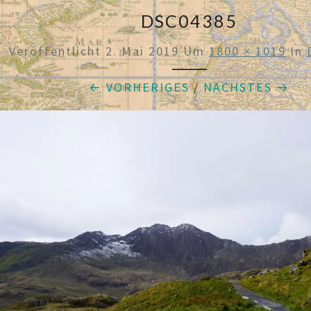
DSC04385
Veröffentlicht
2. Mai 2019
Um
1800 × 1019
In
← VORHERIGES
/
NÄCHSTES →