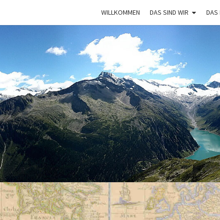
WILLKOMMEN
DAS SIND WIR
DAS
VAGA
Mit Dem
Bulli Um
Die Welt:
Ein Jahr
Auf
Weltreise