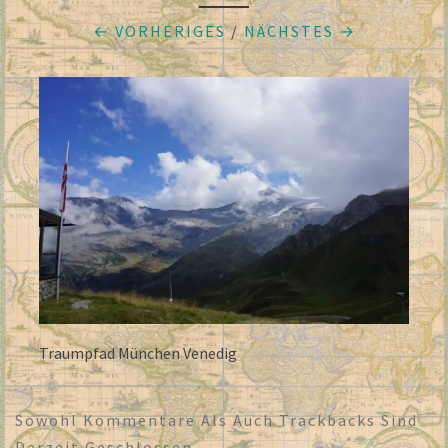
← VORHERIGES
/
NÄCHSTES →
Traumpfad München Venedig
Sowohl Kommentare Als Auch Trackbacks Sind
Derzeit Geschlossen.