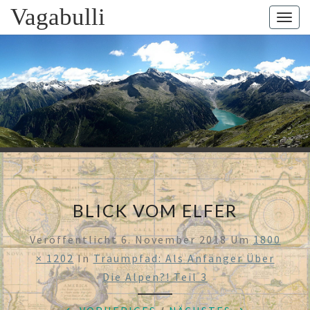
Skip
Vagabulli
Togg
to
navig
content
VAGABUL
Mit Dem
Bulli Um
Die Welt:
Ein Jahr
Auf
Weltreise
BLICK VOM ELFER
Veröffentlicht
6. November 2018
Um
1800
× 1202
In
Traumpfad: Als Anfänger Über
Die Alpen?! Teil 3