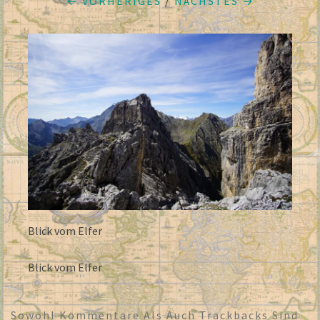
← VORHERIGES
/
NÄCHSTES →
Blick vom Elfer
Blick vom Elfer
Sowohl Kommentare Als Auch Trackbacks Sind