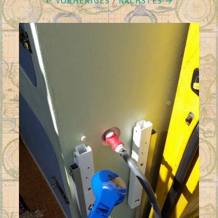
← VORHERIGES
/
NÄCHSTES →