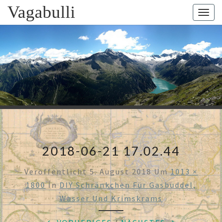
Skip
Vagabulli
Togg
to
navig
content
VAGABUL
Mit Dem
Bulli Um
Die Welt:
Ein Jahr
Auf
Weltreise
2018-06-21 17.02.44
Veröffentlicht
5. August 2018
Um
1013 ×
1800
In
DIY Schränkchen Für Gasbuddel,
Wasser Und Krimskrams