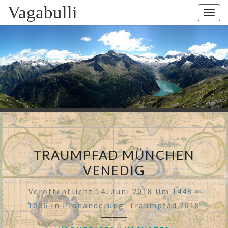
Skip
Vagabulli
Togg
to
navig
content
VAGABUL
Mit Dem
Bulli Um
Die Welt:
Ein Jahr
Auf
Weltreise
TRAUMPFAD MÜNCHEN
VENEDIG
Veröffentlicht
14. Juni 2018
Um
1448 ×
1086
In
Planänderung: Traumpfad 2018