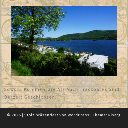
Sowohl Kommentare Als Auch Trackbacks Sind
Derzeit Geschlossen.
© 2026
|
Stolz präsentiert von
WordPress
|
Theme:
Nisarg