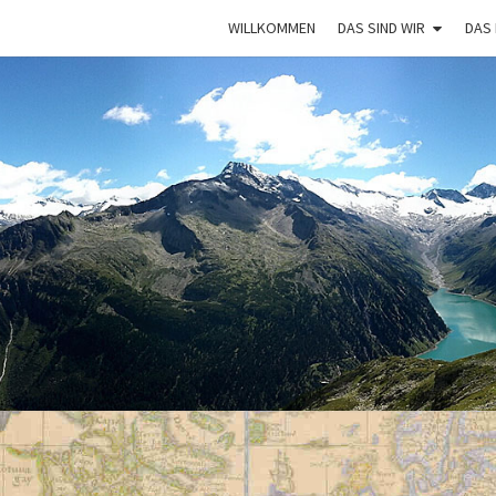
WILLKOMMEN
DAS SIND WIR
DAS
VAGA
Mit Dem
Bulli Um
Die Welt:
Ein Jahr
Auf
Weltreise