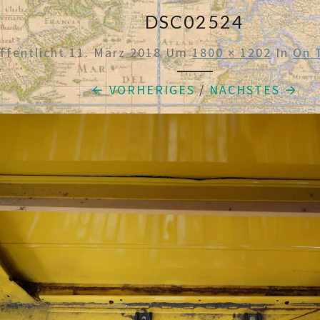
DSC02524
ffentlicht
11. März 2018
Um
1800 × 1202
In
On 
← VORHERIGES
/
NÄCHSTES →