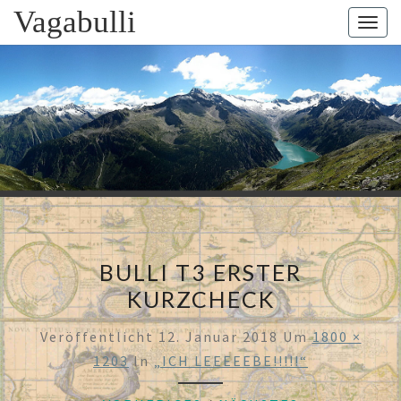
Skip
Vagabulli
Togg
to
navig
content
VAGABUL
Mit Dem
Bulli Um
Die Welt:
Ein Jahr
Auf
Weltreise
BULLI T3 ERSTER
KURZCHECK
Veröffentlicht
12. Januar 2018
Um
1800 ×
1203
In
„ICH LEEEEEBE!!!!!“