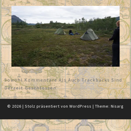
Sowohl Kommentare Als Auch Trackbacks Sind
Derzeit Geschlossen.
© 2026
|
Stolz präsentiert von
WordPress
|
Theme:
Nisarg