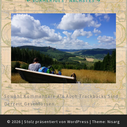
← VORHERIGES
/
NÄCHSTES →
Sowohl Kommentare Als Auch Trackbacks Sind
Derzeit Geschlossen.
© 2026
|
Stolz präsentiert von
WordPress
|
Theme:
Nisarg