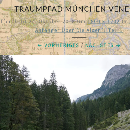
TRAUMPFAD MÜNCHEN VENE
ffentlicht
24. Oktober 2018
Um
1800 × 1202
In
Anfänger Über Die Alpen?! Teil 1
← VORHERIGES
/
NÄCHSTES →