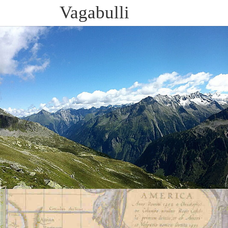
Skip
Vagabulli
to
content