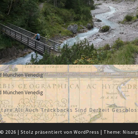
 München Venedig
 München Venedig
are Als Auch Trackbacks Sind Derzeit Geschlos
© 2026
|
Stolz präsentiert von
WordPress
|
Theme:
Nisar