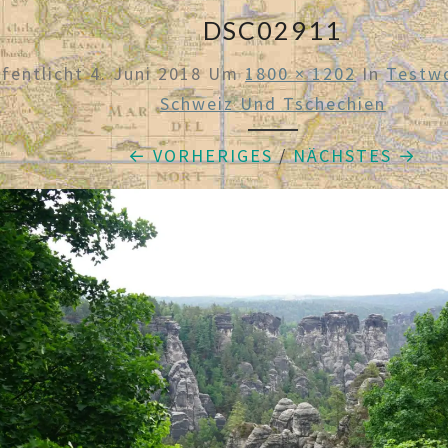
DSC02911
ffentlicht
4. Juni 2018
Um
1800 × 1202
In
Testw
Schweiz Und Tschechien
← VORHERIGES
/
NÄCHSTES →