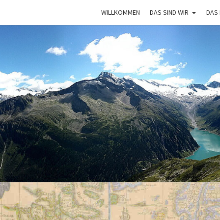
WILLKOMMEN
DAS SIND WIR
DAS
VAGA
Mit Dem
Bulli Um
Die Welt:
Ein Jahr
Auf
Weltreise