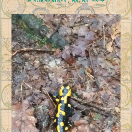
← VORHERIGES
/
NÄCHSTES →