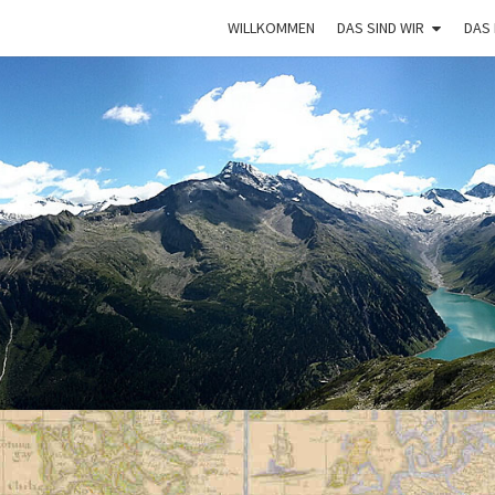
WILLKOMMEN
DAS SIND WIR
DAS
VAGA
Mit Dem
Bulli Um
Die Welt:
Ein Jahr
Auf
Weltreise