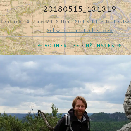
20180515_131319
ffentlicht
4. Juni 2018
Um
1800 × 1013
In
Testw
Schweiz Und Tschechien
← VORHERIGES
/
NÄCHSTES →