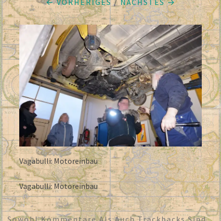
← VORHERIGES
/
NÄCHSTES →
Vagabulli: Motoreinbau
Vagabulli: Motoreinbau
Sowohl Kommentare Als Auch Trackbacks Sind