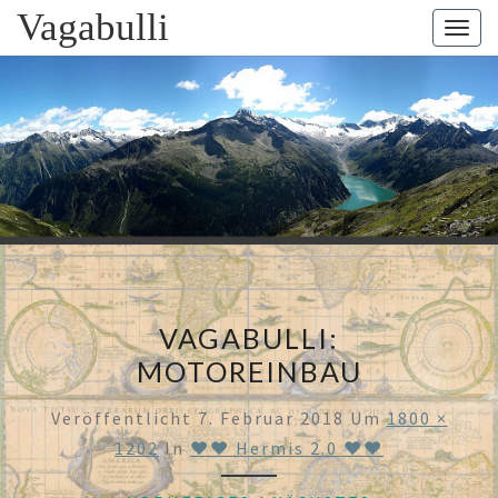
Skip
Vagabulli
Togg
to
navig
content
VAGABUL
Mit Dem
Bulli Um
Die Welt:
Ein Jahr
Auf
Weltreise
VAGABULLI:
MOTOREINBAU
Veröffentlicht
7. Februar 2018
Um
1800 ×
1202
In
♥♥ Hermis 2.0 ♥♥