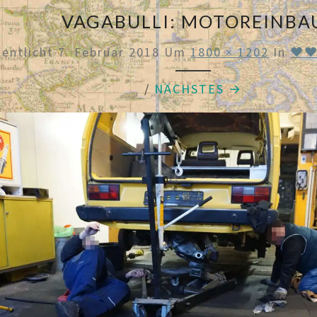
VAGABULLI: MOTOREINBA
fentlicht
7. Februar 2018
Um
1800 × 1202
In
♥♥ 
/
NÄCHSTES →