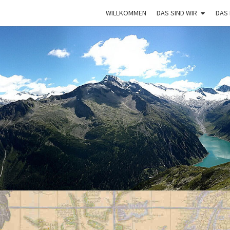
WILLKOMMEN
DAS SIND WIR
DAS
VAGA
Mit Dem
Bulli Um
Die Welt:
Ein Jahr
Auf
Weltreise