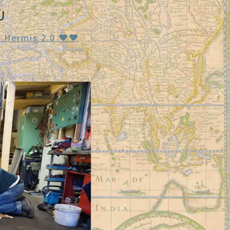
U
Hermis 2.0 ♥♥